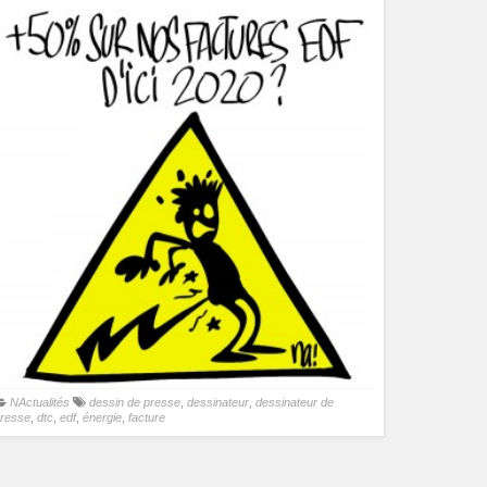
NActualités
dessin de presse
,
dessinateur
,
dessinateur de
resse
,
dtc
,
edf
,
énergie
,
facture