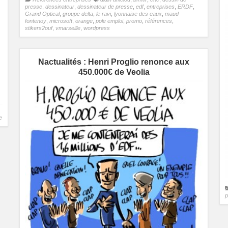
presse
,
dessinateur
,
dessinateur de presse
,
edf
,
entreprises
,
ERDF
,
Grand Optical
,
groupe delta
,
le ravi
,
lyonnaise des eaux
,
maud
fontenoy
,
microsoft
,
orange
,
pole emploi
,
promo
,
références
,
stikers2ouf
,
vmarseille
,
wordpress
Nactualités : Henri Proglio renonce aux
450.000€ de Veolia
e
p