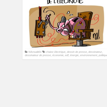
NActualités
chaise électrique
,
dessin de presse
,
dessinateur
,
dessinateur de presse
,
économie
,
edf
,
énergie
,
environnement
,
politiqu