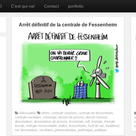
D
C’est qui na!
Contact
portfolio
Arrêt définitif de la centrale de Fessenheim
NActualités
bfmtv
,
centrale charbon
,
centrale de fessenheim
,
centrale nucléaire
,
chomage
,
dessin de presse
,
dessin humour
,
d
dessinateur
,
dessinateur de presse
,
économie
,
edf
,
énergie
,
énergie
n
fossile
,
énérgie renouvelable
,
éolien
,
fessenheim
,
l'oeil de na!
,
loeildena!
,
e
na! dessinateur
,
nucléaire
,
photovoltaïque
,
polémique
,
politique