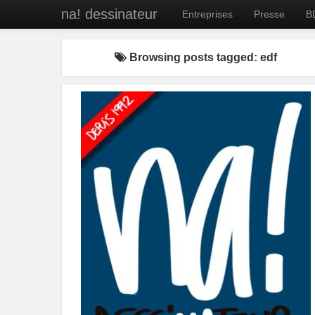
na! dessinateur
Entreprises
Presse
B
Browsing posts tagged: edf