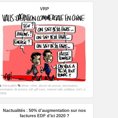
VRP
NActualités
bfmtv
,
chine
,
dessin de presse
,
dessinateur
,
essinateur de presse
,
edf
,
gdf suez
,
manuel valls
,
politique
,
sncf
,
xi
inping
Nactualités : 50% d’augmentation sur nos
factures EDF d’ici 2020 ?