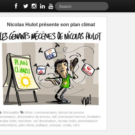
Nicolas Hulot présente son plan climat
NActualités
bfmtv
,
communication
,
dessin de presse
,
essinateur
,
dessinateur de presse
,
edf
,
emmanuel macron
,
fondation
icolas hulot
,
mécènes
,
na! dessinateur
,
nicolas hulot
,
perturbateurs
ndocriniens
,
plan climat
,
politique
,
ushuaia
,
veolia
,
vinci