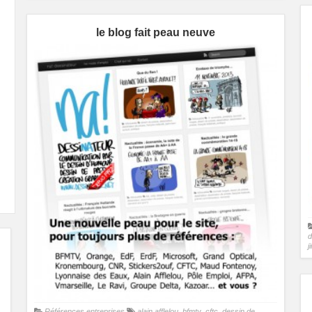
le blog fait peau neuve
d
j
Références entreprises
alain afflelou
,
bfmtv
,
cftc
,
dessin de