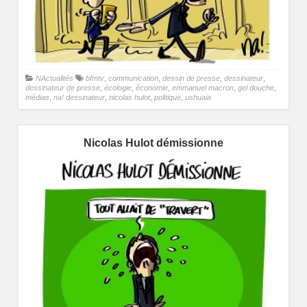
NActualités
bfmtv
,
communication
,
dessin de presse
,
dessinateur
,
dessinateur de presse
,
écologie
,
économie
,
emmanuel macron
,
gel douche
,
médias
,
na! dessinateur
,
nicolas hulot
,
politique
,
ushuaia
Nicolas Hulot démissionne