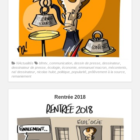
NActualités
bfmtv
,
communication
,
dessin de presse
,
dessinateur
,
dessinateur de presse
,
écologie
,
économie
,
emmanuel macron
,
mécontents
,
na! dessinateur
,
nicolas hulot
,
politique
,
popularité
,
prélèvement à la source
,
remaniement
Rentrée 2018