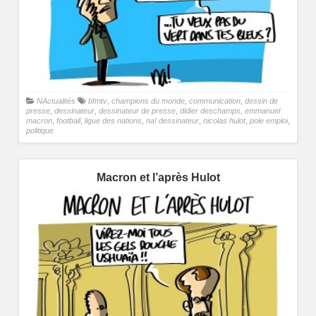
NActualités
bfmtv
,
champions du monde
,
communication
,
dessin de
presse
,
dessinateur
,
dessinateur de presse
,
didier deschamps
,
emmanuel
macron
,
football
,
ligue des nations
,
na! dessinateur
,
nicolas hulot
,
pole emploi
,
politique
Macron et l’après Hulot