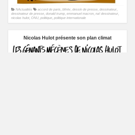
NActualités
accord de paris
,
bfmtv
,
dessin de presse
,
dessinateur
,
dessinateur de presse
,
donald trump
,
emmanuel macron
,
na! dessinateur
,
nicolas hulot
,
ONU
,
politique
,
politique internationale
Nicolas Hulot présente son plan climat
NActualités
bfmtv
,
communication
,
dessin de presse
,
dessinateur
,