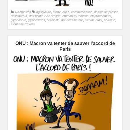
NActualités
agriculture
,
bfmtv
,
buzz
,
communication
,
dessin de presse
,
dessinateur
,
dessinateur de presse
,
emmanuel macron
,
environnement
,
glyphosate
,
glyphosates
,
herbicide
,
na! dessinateur
,
nicolas hulot
,
politique
,
stéphane travers
ONU : Macron va tenter de sauver l’accord de
Paris