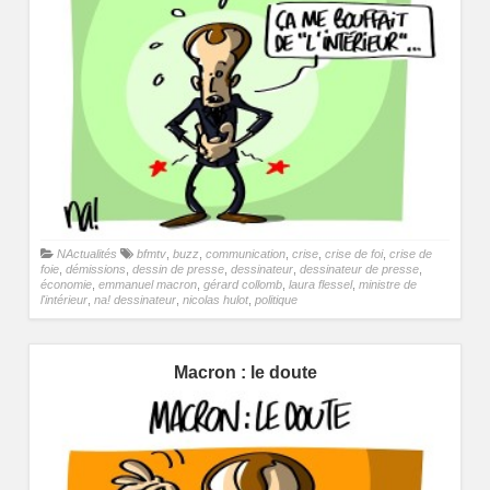
NActualités
bfmtv
,
buzz
,
communication
,
crise
,
crise de foi
,
crise de
foie
,
démissions
,
dessin de presse
,
dessinateur
,
dessinateur de presse
,
économie
,
emmanuel macron
,
gérard collomb
,
laura flessel
,
ministre de
l'intérieur
,
na! dessinateur
,
nicolas hulot
,
politique
Macron : le doute