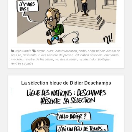
NActualités
bfmtv
,
buzz
,
communication
,
daniel cohn-bendit
,
dessin de
presse
,
dessinateur
,
dessinateur de presse
,
éducation nationale
,
emmanuel
macron
,
ministre de l'écologie
,
na! dessinateur
,
nicolas hulot
,
politique
,
rentrée scolaire
La sélection bleue de Didier Deschamps