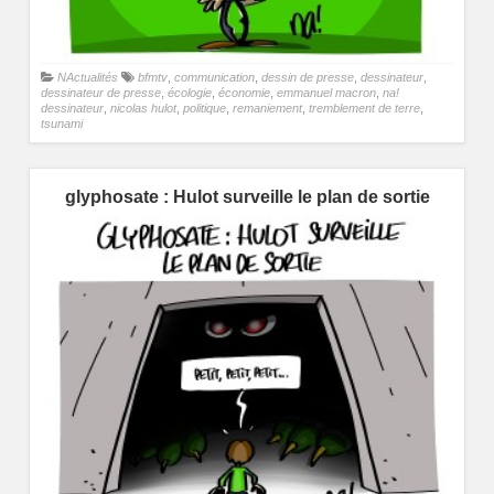
NActualités
bfmtv
,
communication
,
dessin de presse
,
dessinateur
,
dessinateur de presse
,
écologie
,
économie
,
emmanuel macron
,
na!
dessinateur
,
nicolas hulot
,
politique
,
remaniement
,
tremblement de terre
,
tsunami
glyphosate : Hulot surveille le plan de sortie