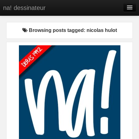
na! dessinateur
Entreprises
Browsing posts tagged: nicolas hulot
Presse
BD
C’est qui na!
Contact
portfolio