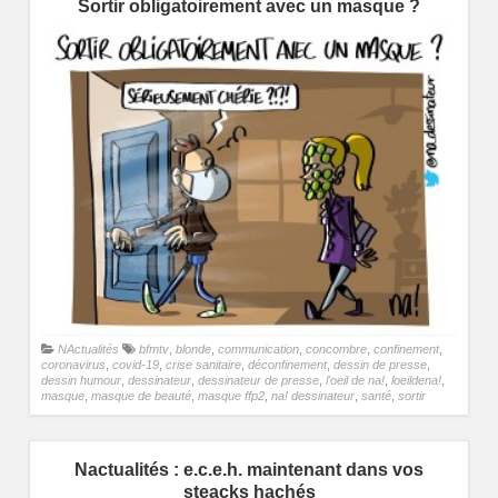
Sortir obligatoirement avec un masque ?
NActualités
bfmtv
,
blonde
,
communication
,
concombre
,
confinement
,
coronavirus
,
covid-19
,
crise sanitaire
,
déconfinement
,
dessin de presse
,
dessin humour
,
dessinateur
,
dessinateur de presse
,
l'oeil de na!
,
loeildena!
,
masque
,
masque de beauté
,
masque ffp2
,
na! dessinateur
,
santé
,
sortir
Nactualités : e.c.e.h. maintenant dans vos
steacks hachés