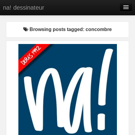
na! dessinateur
Entreprises
Browsing posts tagged: concombre
Presse
BD
C’est qui na!
Contact
portfolio