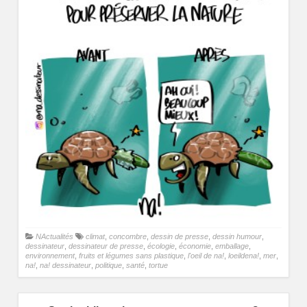
NActualités
climat
,
concombre
,
dessin de presse
,
dessin humour
,
dessinateur
,
dessinateur de presse
,
écologie
,
économie
,
emballage
,
environnement
,
fruits et légumes sans plastique
,
l'oeil de na!
,
loeildena!
,
mer
,
na!
,
na! dessinateur
,
politique
,
santé
,
tortue