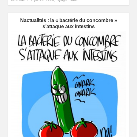
dessinateur de presse
,
eceh
,
espagne
,
santé
Nactualités : la « bactérie du concombre »
s’attaque aux intestins