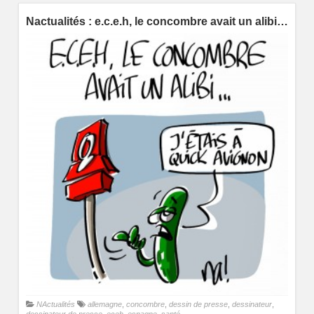
Nactualités : e.c.e.h, le concombre avait un alibi…
NActualités
allemagne
,
concombre
,
dessin de presse
,
dessinateur
,