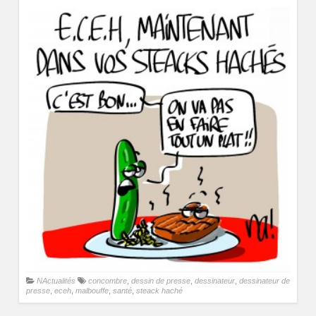
NActualités
concombre
,
dessin de presse
,
dessinateur
,
dessinateur de
presse
,
eceh
,
malbouffe
,
santé
,
steack haché