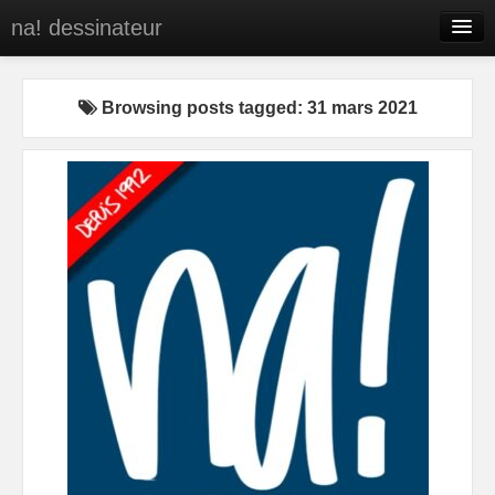
na! dessinateur
Entreprises
Browsing posts tagged: 31 mars 2021
Presse
BD
C’est qui na!
Contact
portfolio