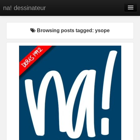
na! dessinateur
Entreprises
Browsing posts tagged: ysope
Presse
BD
C’est qui na!
Contact
portfolio