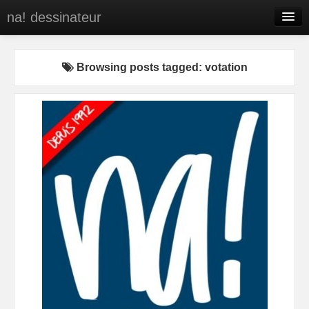
na! dessinateur
Entreprises
Browsing posts tagged: votation
Presse
BD
C’est qui na!
Contact
portfolio