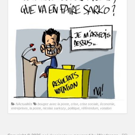
NActualités
bougez avec la poste
,
crise
,
crise sociale
,
économie
,
entreprises
,
la poste
,
nicolas sarkozy
,
politique
,
référendum
,
votation