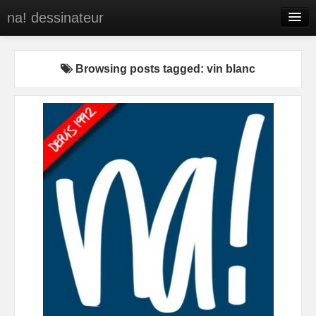
na! dessinateur
Entreprises
Browsing posts tagged: vin blanc
Presse
BD
C’est qui na!
Contact
portfolio