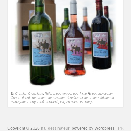
Création Graphique
,
Références entreprises
,
Vrac
communication
,
Conso
,
dessin de presse
,
dessinateur
,
dessinateur de presse
,
étiquettes
,
madagascar
,
ong
,
rosé
,
solidarité
,
vin
,
vin blanc
,
vin rouge
Copyright © 2026
na! dessinateur
, powered by Wordpress
PR