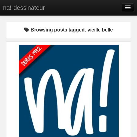
na! dessinateur
Entreprises
Browsing posts tagged: vieille belle
Presse
BD
C’est qui na!
Contact
portfolio