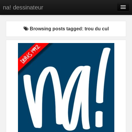
na! dessinateur
Entreprises
Browsing posts tagged: trou du cul
Presse
BD
C’est qui na!
Contact
portfolio