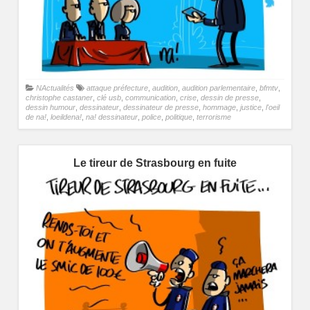
NActualités
attaque préfecture
,
audition
,
audition parlementaire
,
bfmtv
,
christophe castaner
,
clé usb
,
communication
,
crise
,
dessin de presse
,
dessin humour
,
dessinateur
,
dessinateur de presse
,
hommage
,
justice
,
l'oeil
de na!
,
loeildena!
,
na! dessinateur
,
police
,
politique
,
terrorisme
Le tireur de Strasbourg en fuite