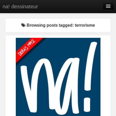
na! dessinateur
Entreprises
Browsing posts tagged: terrorisme
Presse
BD
C’est qui na!
Contact
portfolio