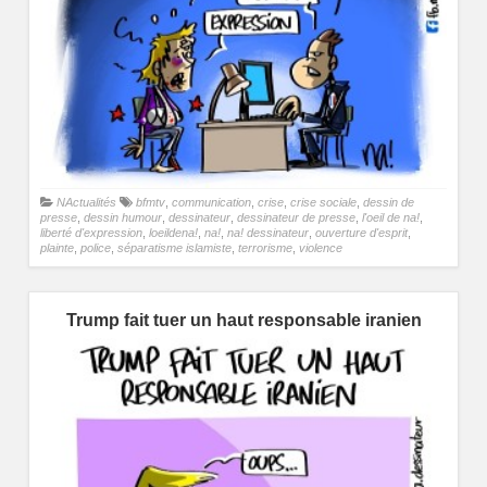
NActualités
bfmtv
,
communication
,
crise
,
crise sociale
,
dessin de
presse
,
dessin humour
,
dessinateur
,
dessinateur de presse
,
l'oeil de na!
,
liberté d'expression
,
loeildena!
,
na!
,
na! dessinateur
,
ouverture d'esprit
,
plainte
,
police
,
séparatisme islamiste
,
terrorisme
,
violence
Trump fait tuer un haut responsable iranien