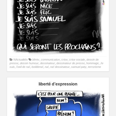
NActualités
bfmtv
,
communication
,
crise
,
crise sociale
,
dessin de
presse
,
dessin humour
,
dessinateur
,
dessinateur de presse
,
hommage
,
Je
suis
,
l'oeil de na!
,
loeildena!
,
na!
,
na! dessinateur
,
samuel paty
,
terrorisme
liberté d’expression