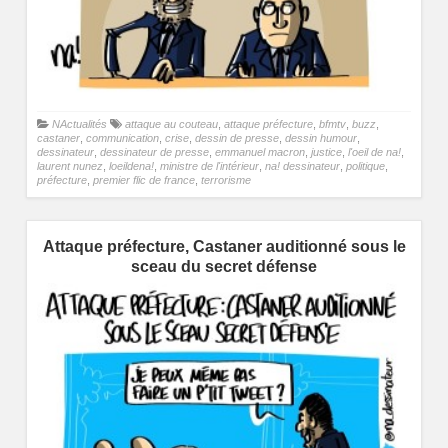
NActualités
attaque au couteau
,
attaque préfecture
,
bfmtv
,
buzz
,
castaner
,
communication
,
crise
,
dessin de presse
,
dessin humour
,
dessinateur
,
dessinateur de presse
,
emmanuel macron
,
justice
,
l'oeil de na!
,
laurent nunez
,
loeildena!
,
ministre de l'intérieur
,
na! dessinateur
,
politique
,
préfecture
,
premier flic de france
,
terrorisme
Attaque préfecture, Castaner auditionné sous le
sceau du secret défense