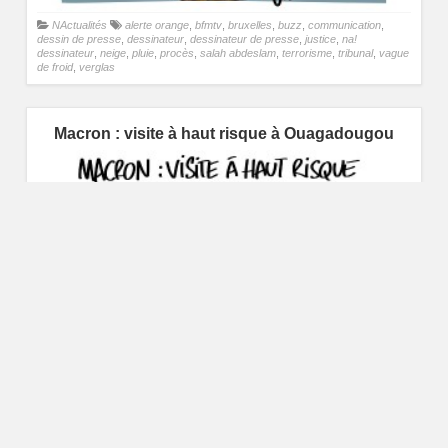
NActualités
alerte orange
,
bfmtv
,
bruxelles
,
buzz
,
communication
,
dessin de presse
,
dessinateur
,
dessinateur de presse
,
justice
,
na!
dessinateur
,
neige
,
pluie
,
procès
,
salah abdeslam
,
terrorisme
,
tribunal
,
vague
de froid
,
verglas
Macron : visite à haut risque à Ouagadougou
NActualités
bfmtv
,
burkina faso
,
buzz
,
communication
,
dessin de