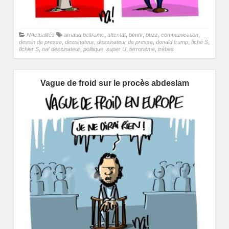
NActualités
arnaud beltrame
,
attentat
,
bfmtv
,
buzz
,
communication
,
dessin de presse
,
dessinateur
,
dessinateur de presse
,
donald trump
,
fiché S
,
fichier S
,
na! dessinateur
,
politique
,
super U
,
terrorisme
,
trèbes
Vague de froid sur le procès abdeslam