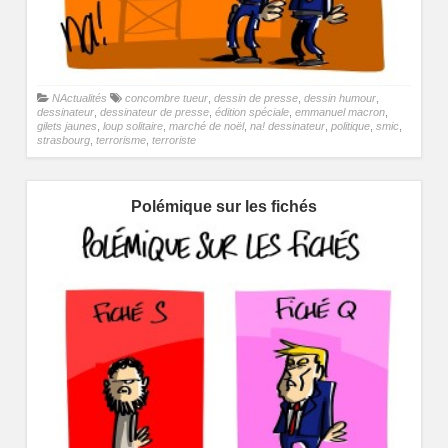
NActualités
concombre tueur
,
dessin de presse
,
dessin humour
,
dessinateur
,
dessinateur de presse
,
édition spéciale
,
emmanuel macron
,
gilets jaunes
,
loup solitaire
,
marché de noël
,
na! dessinateur
,
politique
,
smic
,
strasbourg
,
terrorisme
,
terroriste
Polémique sur les fichés