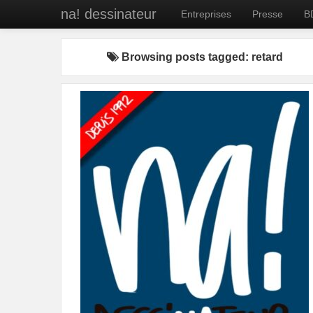
na! dessinateur
Entreprises
Presse
B
Browsing posts tagged: retard