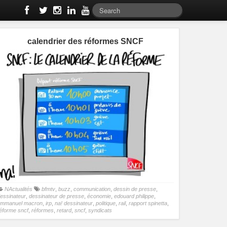
calendrier des réformes SNCF
NActualités
bfmtv
,
buzz
,
communication
,
dessin de presse
,
essinateur
,
dessinateur de presse
,
économie
,
edouard philippe
,
mmanuel macron
,
irp
,
na! dessinateur
,
politique
,
rail
,
rapport spinetta
,
éforme sncf
,
réformes
,
retard
,
sncf
,
syndicats