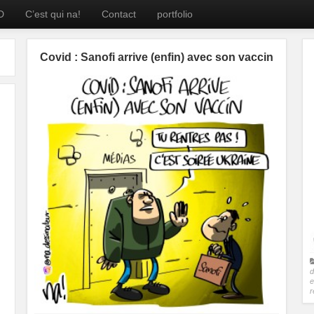
D
C’est qui na!
Contact
portfolio
Covid : Sanofi arrive (enfin) avec son vaccin
d
e
r