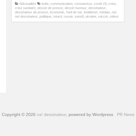
NActualités
boite
,
communication
,
coronavirus
,
covid-19
,
crise
,
crise sanitaire
,
dessin de presse
,
dessin humour
,
dessinateur
,
dessinateur de presse
,
économie
,
l'oeil de na!
,
loeildena!
,
médias
,
na!
,
na! dessinateur
,
politique
,
retard
,
russie
,
sanofi
,
ukraine
,
vaccin
,
videur
Copyright © 2026
na! dessinateur
, powered by Wordpress
PR News