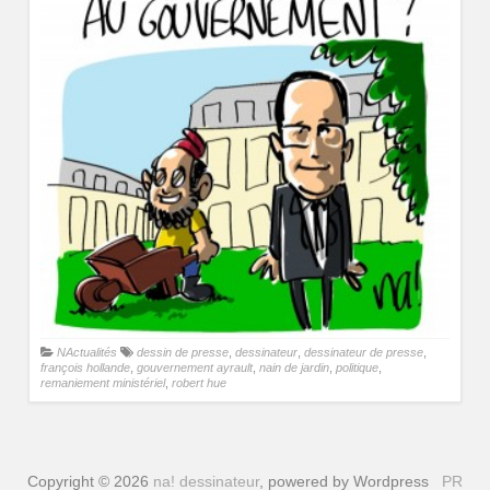
NActualités
dessin de presse
,
dessinateur
,
dessinateur de presse
,
françois hollande
,
gouvernement ayrault
,
nain de jardin
,
politique
,
remaniement ministériel
,
robert hue
Copyright © 2026
na! dessinateur
, powered by Wordpress
PR