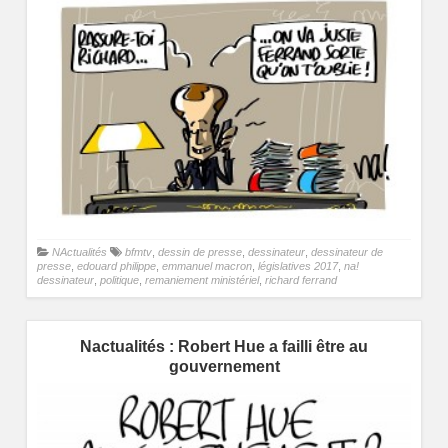
NActualités
bfmtv
,
dessin de presse
,
dessinateur
,
dessinateur de
presse
,
edouard philippe
,
emmanuel macron
,
législatives 2017
,
na!
dessinateur
,
politique
,
remaniement ministériel
,
richard ferrand
Nactualités : Robert Hue a failli être au
gouvernement