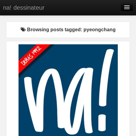
na! dessinateur
Entreprises
Browsing posts tagged: pyeongchang
Presse
BD
C’est qui na!
Contact
portfolio