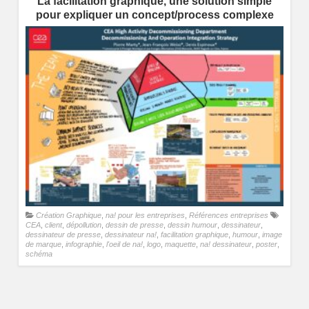
La facilitation graphique, une solution simple
pour expliquer un concept/process complexe
Création Graphique
,
na! pour les entreprises
,
Références entreprises
CEA
,
client
,
dépollution
,
dessin de presse
,
dessin humour
,
dessinateur
,
dessinateur de presse
,
dessinateur na!
,
facilitation graphique
,
humour
,
image
de marque
,
infographie
,
l'oeil de na!
,
logo
,
maquette
,
na! dessinateur
,
poster
,
schéma