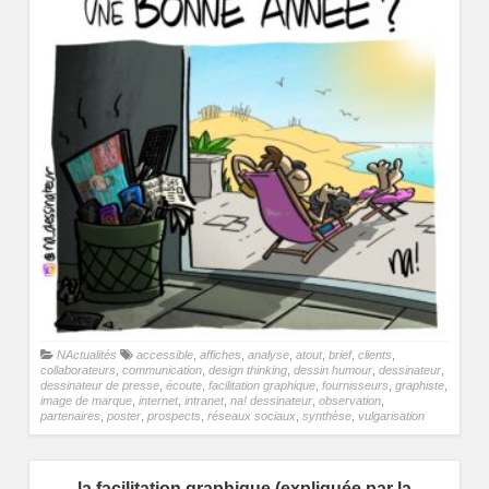
NActualités
accessible
,
affiches
,
analyse
,
atout
,
brief
,
clients
,
collaborateurs
,
communication
,
design thinking
,
dessin humour
,
dessinateur
,
dessinateur de presse
,
écoute
,
facilitation graphique
,
fournisseurs
,
graphiste
,
image de marque
,
internet
,
intranet
,
na! dessinateur
,
observation
,
partenaires
,
poster
,
prospects
,
réseaux sociaux
,
synthèse
,
vulgarisation
la facilitation graphique (expliquée par la