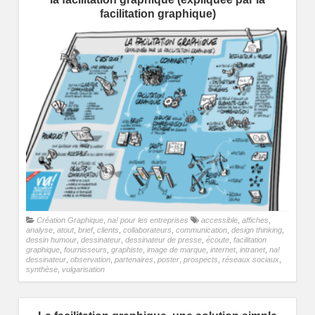
facilitation graphique)
Création Graphique
,
na! pour les entreprises
accessible
,
affiches
,
analyse
,
atout
,
brief
,
clients
,
collaborateurs
,
communication
,
design thinking
,
dessin humour
,
dessinateur
,
dessinateur de presse
,
écoute
,
facilitation
graphique
,
fournisseurs
,
graphiste
,
image de marque
,
internet
,
intranet
,
na!
dessinateur
,
observation
,
partenaires
,
poster
,
prospects
,
réseaux sociaux
,
synthèse
,
vulgarisation