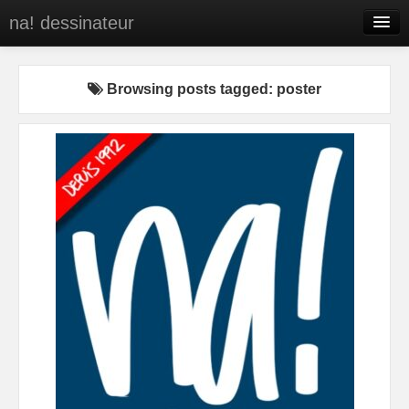
na! dessinateur
Entreprises
Browsing posts tagged: poster
Presse
BD
C’est qui na!
Contact
portfolio