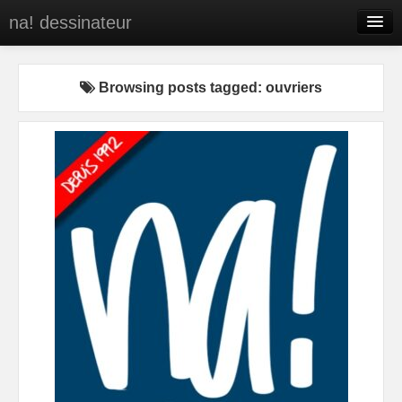
na! dessinateur
Entreprises
Browsing posts tagged: ouvriers
Presse
BD
C’est qui na!
Contact
portfolio