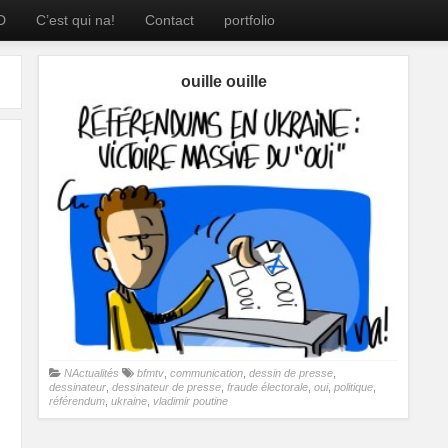
D
C’est qui na!
Contact
portfolio
ouille ouille
NActualités
bfmtv
,
communication
,
dessin de presse
,
dessinateur
,
dessinateur de presse
,
fraude électorale
,
oui
,
politique
,
référendum
,
ukraine
,
vladimir poutine