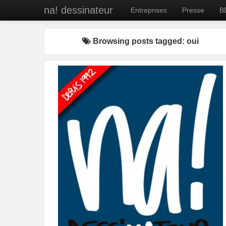
na! dessinateur
Entreprises
Presse
B
Browsing posts tagged: oui