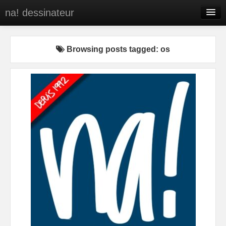
na! dessinateur
Entreprises
Browsing posts tagged: os
Presse
BD
C’est qui na!
Contact
portfolio