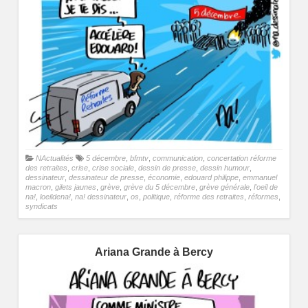
NActualités
5 décembre
,
bfmtv
,
communication
,
concertation réforme
des retraites
,
crise
,
crise sociale
,
dessin de presse
,
dessin humour
,
dessinateur
,
dessinateur de presse
,
économie
,
edouard philippe
,
emmanuel
macron
,
gilets jaunes
,
grève
,
grève du 5 décembre
,
grève générale
,
l'oeil de
na!
,
loeildena!
,
na! dessinateur
,
os
,
politique
,
réforme des retraites
,
réformes
,
syndicats
Ariana Grande à Bercy