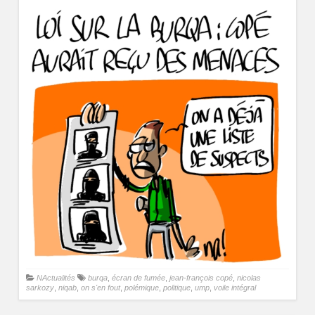
NActualités
burqa
,
écran de fumée
,
jean-françois copé
,
nicolas
sarkozy
,
niqab
,
on s'en fout
,
polémique
,
politique
,
ump
,
voile intégral