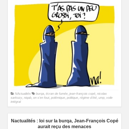
NActualités
burqa
,
écran de fumée
,
jean-françois copé
,
nicolas
sarkozy
,
niqab
,
on s'en fout
,
polémique
,
politique
,
régime d'été
,
ump
,
voile
intégral
Nactualités : loi sur la burqa, Jean-François Copé
aurait reçu des menaces