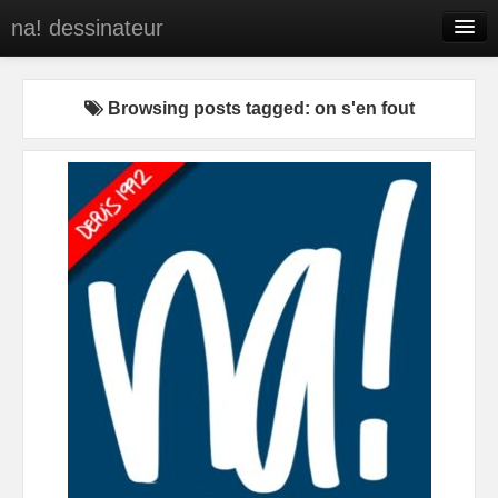
na! dessinateur
Entreprises
Browsing posts tagged: on s'en fout
Presse
BD
C’est qui na!
Contact
portfolio