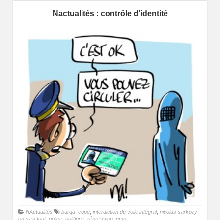
Nactualités : contrôle d’identité
NActualités
burqa
,
copé
,
interdiction du voile intégral
,
nicolas sarkozy
,
on s'en fout
,
police
,
politique
,
répression
,
ump