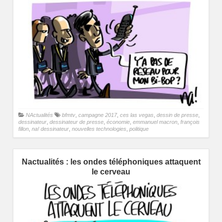
NActualités
bfmtv
,
campagne 2017
,
ces las vegas
,
dessin de presse
,
dessinateur
,
dessinateur de presse
,
économie
,
emmanuel macron
,
françois
fillon
,
na! dessinateur
,
nouvelles technologies
,
politique
Nactualités : les ondes téléphoniques attaquent
le cerveau