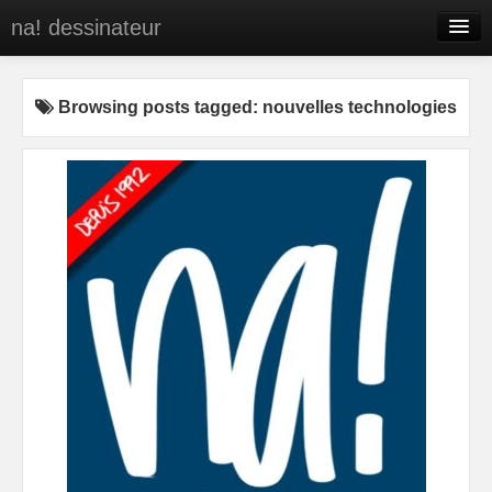
na! dessinateur
Entreprises
Browsing posts tagged: nouvelles technologies
Presse
BD
C’est qui na!
Contact
portfolio