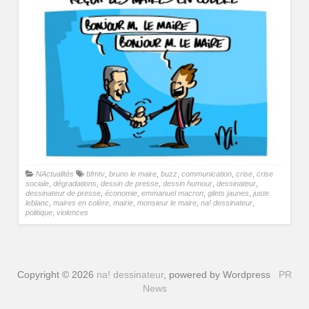
NActualités
bfmtv
,
bruno le maire
,
buzz
,
communication
,
crise
,
crise
sociale
,
dégradations
,
dessin de presse
,
dessin humour
,
dessinateur
,
dessinateur de presse
,
économie
,
emmanuel macron
,
gilets jaunes
,
juste
leblanc
,
maires en colère
,
mairie
,
monsieur le maire
,
na! dessinateur
,
politique
,
violences
Copyright © 2026
na! dessinateur
, powered by Wordpress
PR
News