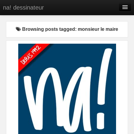
na! dessinateur
Entreprises
Browsing posts tagged: monsieur le maire
Presse
BD
C’est qui na!
Contact
portfolio