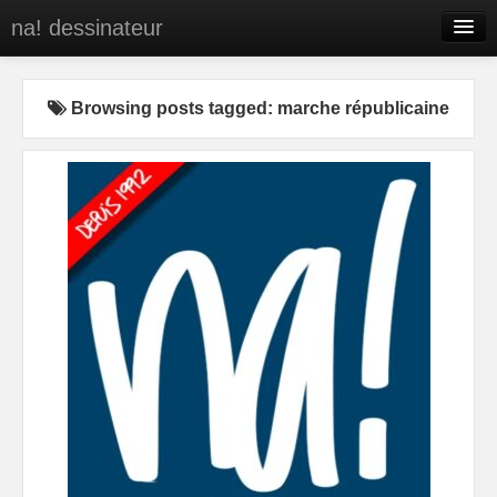
na! dessinateur
Entreprises
Browsing posts tagged: marche républicaine
Presse
BD
C’est qui na!
Contact
portfolio