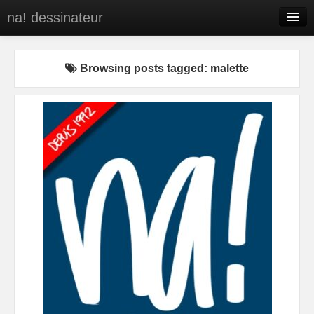
na! dessinateur
Entreprises
Browsing posts tagged: malette
Presse
BD
C’est qui na!
Contact
portfolio