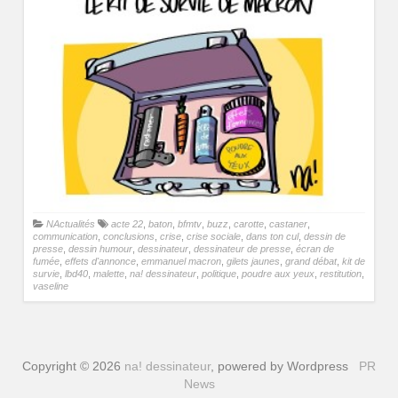
NActualités
acte 22
,
baton
,
bfmtv
,
buzz
,
carotte
,
castaner
,
communication
,
conclusions
,
crise
,
crise sociale
,
dans ton cul
,
dessin de
presse
,
dessin humour
,
dessinateur
,
dessinateur de presse
,
écran de
fumée
,
effets d'annonce
,
emmanuel macron
,
gilets jaunes
,
grand débat
,
kit de
survie
,
lbd40
,
malette
,
na! dessinateur
,
politique
,
poudre aux yeux
,
restitution
,
vaseline
Copyright © 2026
na! dessinateur
, powered by Wordpress
PR
News