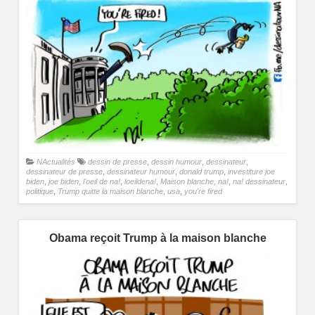
NActualités
dessin de presse
,
dessin humour
,
dessinateur
,
dessinateur de presse
,
dessinateur humour
,
donald trump
,
investiture joe
biden
,
joe biden
,
l'oeil de na!
,
loeildena!
,
Maison blanche
,
na!
,
na! dessinateur
,
politique
,
Trump quitte la maison blanche
,
usa
,
you're fired
Obama reçoit Trump à la maison blanche