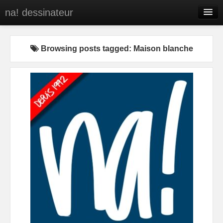
na! dessinateur
Entreprises
Browsing posts tagged: Maison blanche
Presse
BD
C’est qui na!
Contact
portfolio