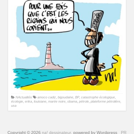
NActualités
amoco cadiz
,
bigoudaine
,
BP
,
catastrophe écologique
,
écologie
,
erika
,
louisiane
,
marée noire
,
obama
,
pétrole
,
plateforme pétrolière
,
usa
Copyright © 2026
na! dessinateur
, powered by Wordpress
PR