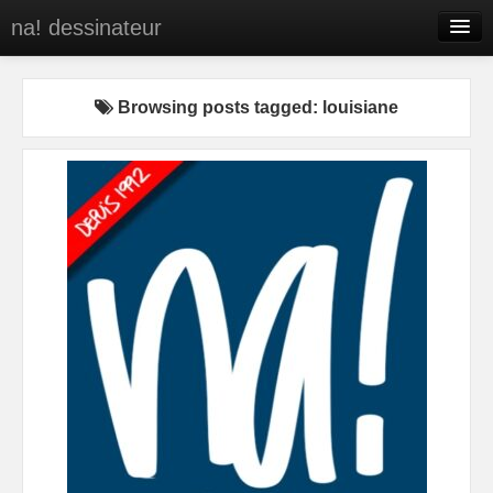
na! dessinateur
Entreprises
Browsing posts tagged: louisiane
Presse
BD
C’est qui na!
Contact
portfolio