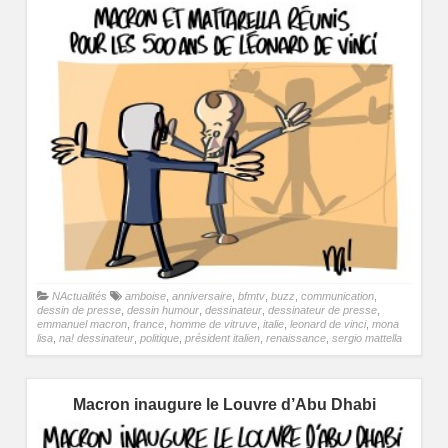
NActualités
amboise
,
anniversaire
,
bfmtv
,
buzz
,
communication
,
dessin de presse
,
dessin humour
,
dessinateur
,
dessinateur de presse
,
emmanuel macron
,
france
,
homme de vitruve
,
italie
,
leonard de vinci
,
mona
lisa
,
na! dessinateur
,
politique
,
président italien
,
renaissance
,
sergio mattella
Macron inaugure le Louvre d’Abu Dhabi