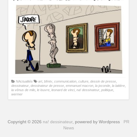
NActualités
art
,
bfmtv
,
communication
,
culture
,
dessin de presse
,
dessinateur
,
dessinateur de presse
,
emmanuel macron
,
la joconde
,
la laitière
,
la vénus de milo
,
le louvre
,
leonard de vinci
,
na! dessinateur
,
politique
,
wermer
Copyright © 2026
na! dessinateur
, powered by Wordpress
PR
News