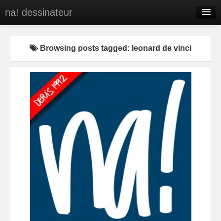
na! dessinateur
Entreprises
Browsing posts tagged: leonard de vinci
Presse
BD
C’est qui na!
Contact
portfolio