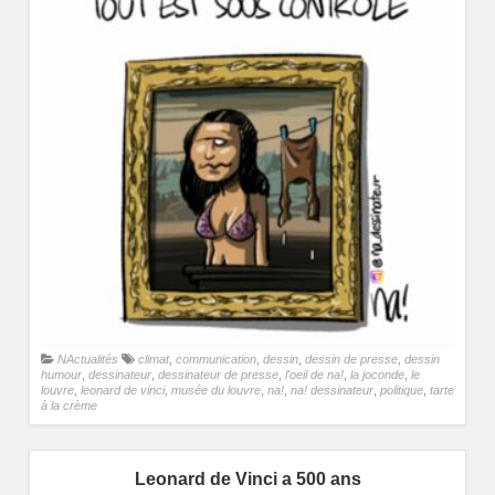
NActualités
climat
,
communication
,
dessin
,
dessin de presse
,
dessin
humour
,
dessinateur
,
dessinateur de presse
,
l'oeil de na!
,
la joconde
,
le
louvre
,
leonard de vinci
,
musée du louvre
,
na!
,
na! dessinateur
,
politique
,
tarte
à la crème
Leonard de Vinci a 500 ans