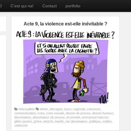
D
C’est qui na!
Contact
portfolio
Acte 9, la violence est-elle inévitable ?
NActualités
bfmtv
,
blocages
,
buzz
,
cagnotte
,
casseurs
,
communication
,
crise
,
crise sociale
,
dessin de presse
,
dessin humour
,
dessinateur
,
dessinateur de presse
,
économie
,
emmanuel macron
,
gilets jaunes
,
grève
,
leetchi
,
manifs
,
na! dessinateur
,
politique
,
soldes
,
violences