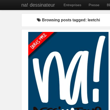
na! dessinateur
Entreprises
Presse
B
Browsing posts tagged: leetchi