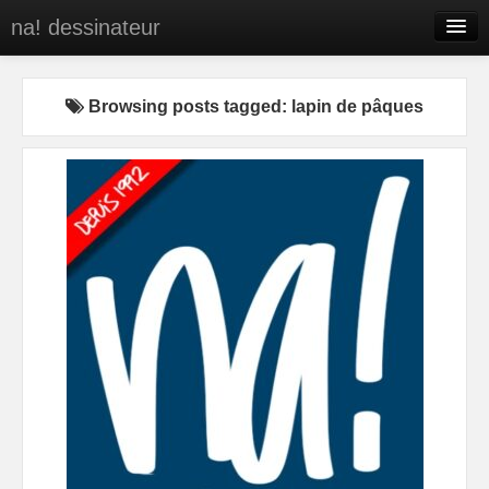
na! dessinateur
Entreprises
Browsing posts tagged: lapin de pâques
Presse
BD
C’est qui na!
Contact
portfolio