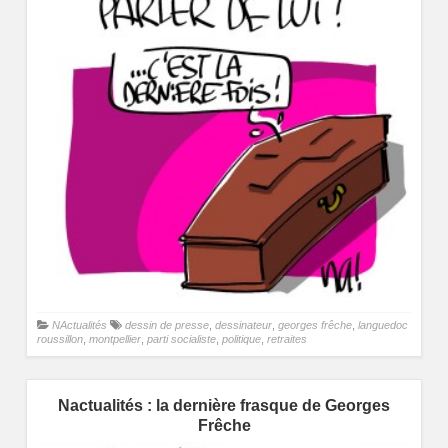
NActualités
dessin de presse
,
dessinateur
,
georges frêche
,
languedoc
roussillon
,
montpellier
,
parti socialiste
,
politique
,
retraites
Nactualités : la dernière frasque de Georges
Frêche