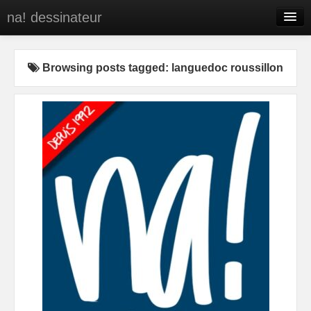
na! dessinateur
Entreprises
Browsing posts tagged: languedoc roussillon
Presse
BD
C’est qui na!
Contact
portfolio