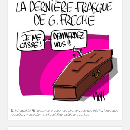
NActualités
dessin de presse
,
dessinateur
,
georges frêche
,
languedoc
roussillon
,
montpellier
,
parti socialiste
,
politique
,
retraites