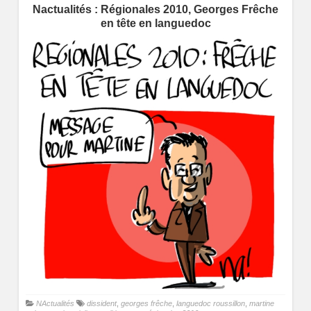
Nactualités : Régionales 2010, Georges Frêche
en tête en languedoc
NActualités
dissident
,
georges frêche
,
languedoc roussillon
,
martine