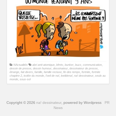
NActualités
abri anti-atomique
,
bfmtv
,
bunker
,
buzz
,
communication
,
dessin de presse
,
dessin humour
,
dessinateur
,
dessinateur de presse
,
étrange
,
fait divers
,
famille
,
famille recluse
,
fin des temps
,
fortnite
,
fortnite
chapitre 2
,
isolée du monde
,
l'oeil de na!
,
loeildena!
,
na! dessinateur
,
seuls au
monde
,
sous-sol
Copyright © 2026
na! dessinateur
, powered by Wordpress
PR
News