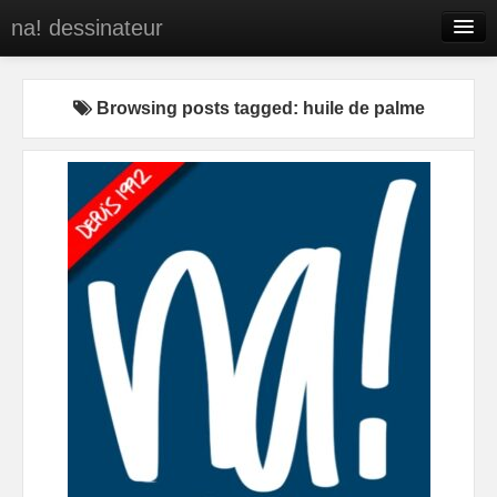
na! dessinateur
Entreprises
Browsing posts tagged: huile de palme
Presse
BD
C’est qui na!
Contact
portfolio