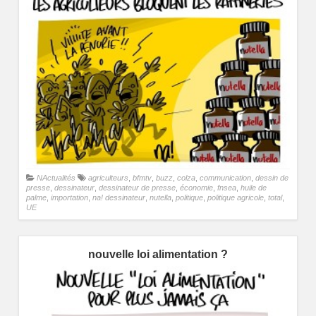
NActualités
agriculteurs
,
bfmtv
,
buzz
,
colza
,
communication
,
dessin de
presse
,
dessinateur
,
dessinateur de presse
,
économie
,
fnsea
,
huile de
palme
,
importation
,
na! dessinateur
,
nutella
,
politique
,
politique agricole
,
total
,
UE
nouvelle loi alimentation ?