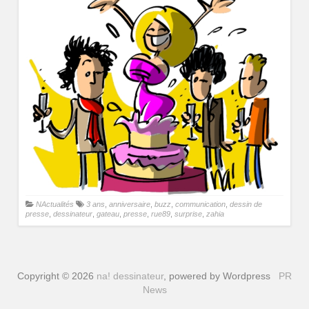
NActualités
3 ans
,
anniversaire
,
buzz
,
communication
,
dessin de
presse
,
dessinateur
,
gateau
,
presse
,
rue89
,
surprise
,
zahia
Copyright © 2026
na! dessinateur
, powered by Wordpress
PR
News