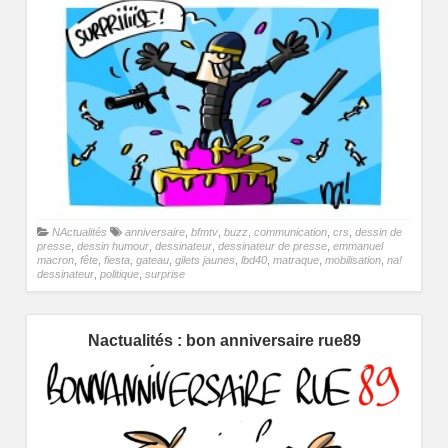
NActualités
anniversaire
,
bfmtv
,
buzz
,
communication
,
crs
,
dessin de
presse
,
dessin humour
,
dessinateur
,
dessinateur de presse
,
emmanuel
macron
,
fête
,
fiesta
,
gateau
,
gilets jaunes
,
lbd40
,
matraque
,
mobilisation
,
na!
dessinateur
,
politique
,
surprise
Nactualités : bon anniversaire rue89