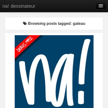
na! dessinateur
Entreprises
Browsing posts tagged: gateau
Presse
BD
C’est qui na!
Contact
portfolio