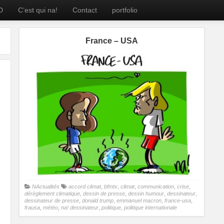
D
C’est qui na!
Contact
portfolio
France – USA
NActualités
accord climat
,
bfmtv
,
climat
,
communication
,
crise
,
dérèglement climatique
,
dessin de presse
,
dessin humour
,
dessinateur
,
dessinateur de presse
,
donald trump
,
emmanuel macron
,
france-usa
,
frausa
,
météo
,
na! dessinateur
,
politique
,
politique internationale