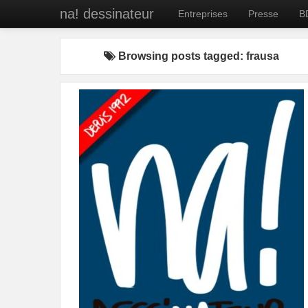
na! dessinateur
Entreprises
Presse
B
Browsing posts tagged: frausa