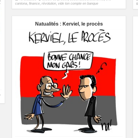
cantona
,
finance
,
révolution
,
vide ton compte en banque
f
Natualités : Kerviel, le procès
,