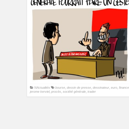
NActualités
bourse
,
dessin de presse
,
dessinateur
,
euro
,
finance
jerome kerviel
,
procès
,
société générale
,
trader