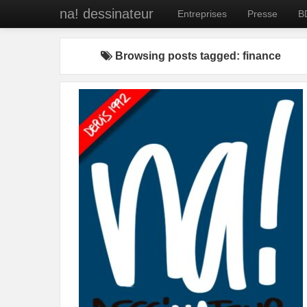
na! dessinateur
Entreprises
Presse
B
Browsing posts tagged: finance