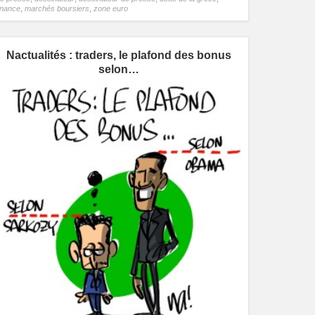
inance
,
marchés boursiers
,
zone euro
Nactualités : traders, le plafond des bonus
selon…