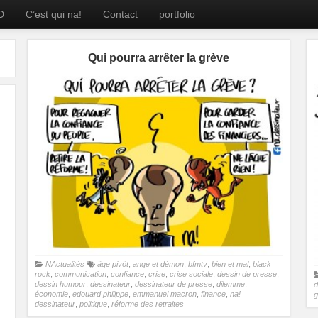
D
C’est qui na!
Contact
portfolio
Qui pourra arrêter la grève
NActualités
âge pivôt
,
ange et démon
,
bfmtv
,
bien et mal
,
black
rock
,
communication
,
confiance
,
crise
,
crise sociale
,
dessin de presse
,
dessin humour
,
dessinateur
,
dessinateur de presse
,
dilemme
,
d
économie
,
edouard philippe
,
emmanuel macron
,
finance
,
na!
g
dessinateur
,
politique
,
réforme des retraites