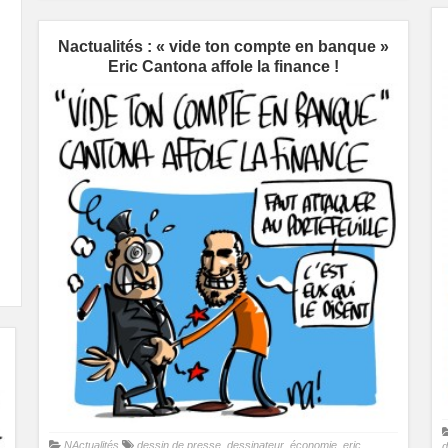
Nactualités : « vide ton compte en banque »
Eric Cantona affole la finance !
NActualités
dessin de presse
,
dessinateur
,
économie
,
eric
d