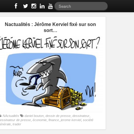
Nactualités : Jérôme Kerviel fixé sur son
sort…
NActualités
daniel bouton
,
dessin de presse
,
dessinateur
,
essinateur de presse
,
économie
,
finance
,
jerome kerviel
,
société
énérale
,
trader