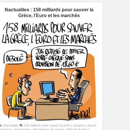
Nactualites : 158 milliards pour sauver la
Grèce, l’Euro et les marchés
NActualités
158 milliards pour sauver la grèce
,
banques
,
dessin
e presse
,
dessinateur
,
dessinateur de presse
,
dette de la grèce
,