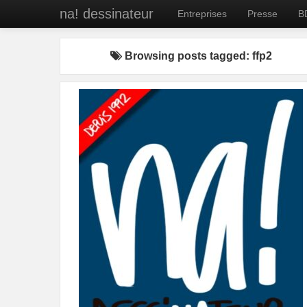
na! dessinateur
Entreprises
Presse
B
Browsing posts tagged: ffp2