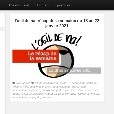
D
C’est qui na!
Contact
portfolio
l’oeil de na! récap de la semaine du 18 au 22
janvier 2021
NActualités
bfmtv
,
coronavirus
,
covid-19
,
crise
,
crise sanitaire
,
crise sociale
,
dessin de presse
,
dessin humour
,
dessinateur
,
dessinateur de presse
,
donald trump
,
ffp2
,
joe biden
,
l'oeil de na!
,
l’oeil
de na! récap de la semaine du 11 au 15 janvier 2021
,
loeildena!
,
na!
,
na!
dessinateur
,
neige
,
ski
,
vaccins