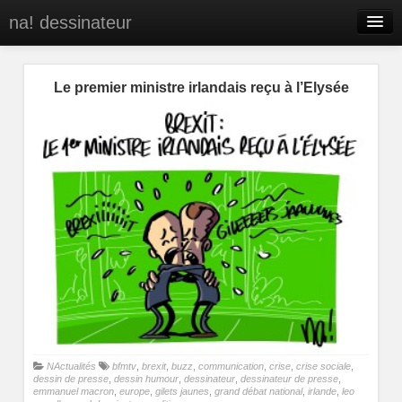
na! dessinateur
Entreprises
Le premier ministre irlandais reçu à l’Elysée
Presse
BD
C’est qui na!
Contact
portfolio
NActualités
bfmtv
,
brexit
,
buzz
,
communication
,
crise
,
crise sociale
,
dessin de presse
,
dessin humour
,
dessinateur
,
dessinateur de presse
,
emmanuel macron
,
europe
,
gilets jaunes
,
grand débat national
,
irlande
,
leo