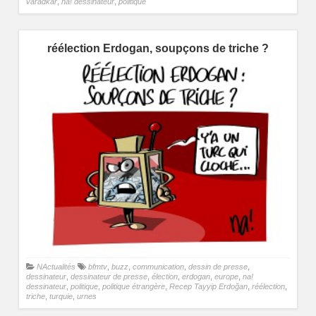
varadkar
,
na! dessinateur
,
politique
réélection Erdogan, soupçons de triche ?
NActualités
bfmtv
,
buzz
,
communication
,
dessin de presse
,
dessinateur
,
dessinateur de presse
,
élection
,
erdogan
,
europe
,
na!
dessinateur
,
politique
,
politique étrangère
,
Recep Tayyip Erdoğan
,
réélection
,
triche
,
turquie
,
urnes