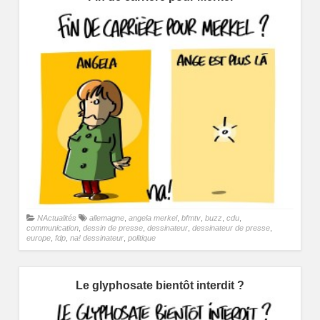
NActualités
allemagne
,
angela merkel
,
bfmtv
,
buzz
,
cdu
,
communication
,
dessin de presse
,
dessinateur
,
dessinateur de presse
,
europe
,
fdp
,
na! dessinateur
,
politique
Le glyphosate bientôt interdit ?