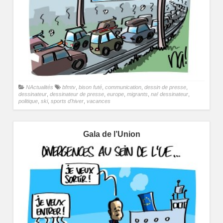
NActualités
bfmtv
,
bison futé
,
communication
,
dessin de presse
,
dessinateur
,
dessinateur de presse
,
europe
,
migrants
,
na! dessinateur
,
politique
,
ski
,
sports d'hiver
,
vacances
Gala de l’Union