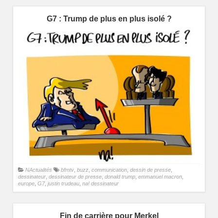
G7 : Trump de plus en plus isolé ?
NActualités
bfmtv
,
buzz
,
communication
,
dessin de presse
,
dessinateur
,
dessinateur de presse
,
donald trump
,
emmanuel macron
,
europe
,
G7
,
justin trudeau
,
na! dessinateur
Fin de carrière pour Merkel