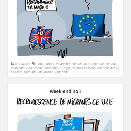
NActualités
bfmtv
,
brexit
,
britannique
,
dessin de presse
,
dessinateur
,
dessinateur de presse
,
économie
,
europe
,
françois hollande
,
na! dessinateur
,
politique
,
royaume uni
,
union européenne
week-end noir