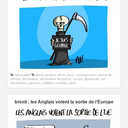
NActualités
alerte sanitaire
,
bfmtv
,
buzz
,
communication
,
dessin de
presse
,
dessinateur
,
dessinateur de presse
,
europe
,
glyphosate
,
na!
dessinateur
,
paysans
,
politique
,
roundup
,
santé
brexit : les Anglais votent la sortie de l’Europe