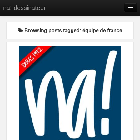
na! dessinateur
Entreprises
Browsing posts tagged: équipe de france
Presse
BD
C’est qui na!
Contact
portfolio