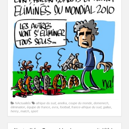
NActualités
afrique du sud
,
anelka
,
coupe du monde
,
domenech
,
élimination
,
équipe de france
,
evra
,
football
,
france-afrique du sud
,
gallas
,
henry
,
match
,
sport