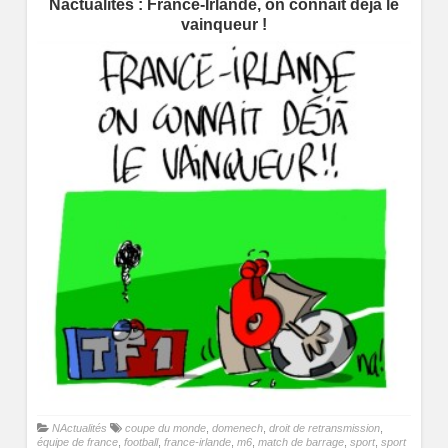
Nactualités : France-Irlande, on connait déjà le
vainqueur !
NActualités
coupe du monde
,
domenech
,
droit de retransmission
,
équipe de france
,
football
,
france-irlande
,
m6
,
match de barrage
,
sport
,
sport