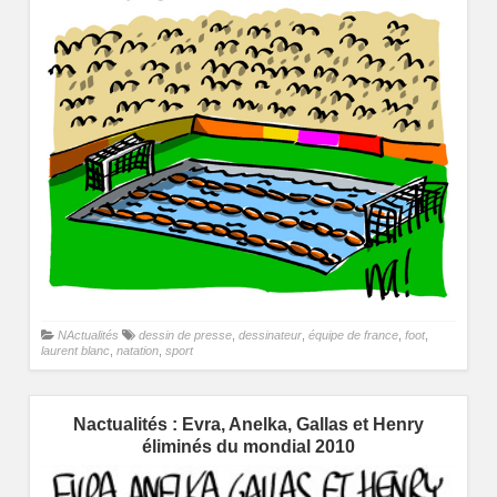
NActualités
dessin de presse
,
dessinateur
,
équipe de france
,
foot
,
laurent blanc
,
natation
,
sport
Nactualités : Evra, Anelka, Gallas et Henry
éliminés du mondial 2010