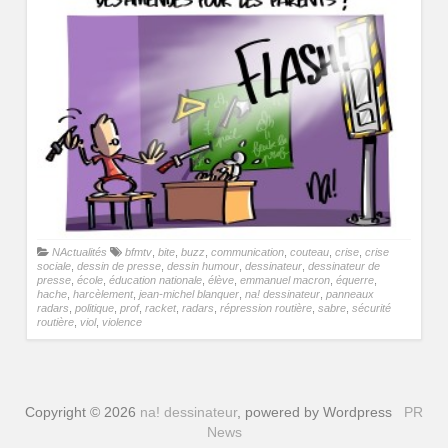
NActualités
bfmtv
,
bite
,
buzz
,
communication
,
couteau
,
crise
,
crise
sociale
,
dessin de presse
,
dessin humour
,
dessinateur
,
dessinateur de
presse
,
école
,
éducation nationale
,
élève
,
emmanuel macron
,
équerre
,
hache
,
harcèlement
,
jean-michel blanquer
,
na! dessinateur
,
panneaux
radars
,
politique
,
prof
,
racket
,
radars
,
répression routière
,
sabre
,
sécurité
routière
,
viol
,
violence
Copyright © 2026
na! dessinateur
, powered by Wordpress
PR
News