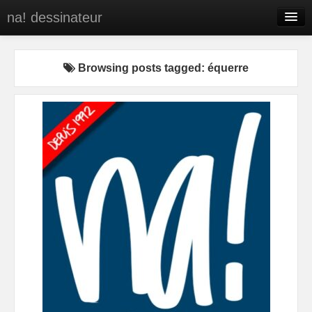
na! dessinateur
Entreprises
Browsing posts tagged: équerre
Presse
BD
C’est qui na!
Contact
portfolio