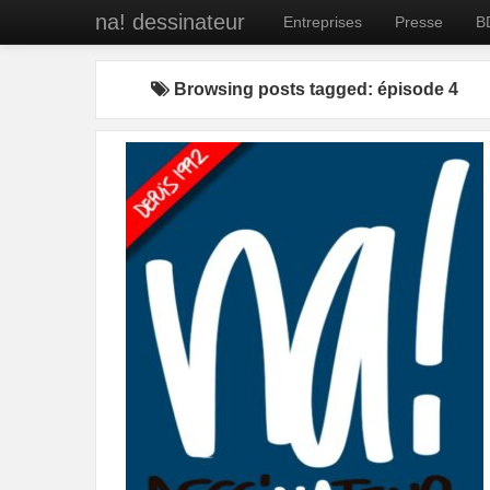
na! dessinateur
Entreprises
Presse
B
Browsing posts tagged: épisode 4