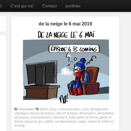
D
C’est qui na!
Contact
portfolio
de la neige le 6 mai 2019
NActualités
bfmtv
,
buzz
,
communication
,
crise
,
dérèglement
climatique
,
dessin de presse
,
dessin humour
,
dessinateur
,
dessinateur
de presse
,
environnement
,
épisode 4
,
froid
,
game of throne
,
game of
throne saison 8
,
got
,
météo
,
na! dessinateur
,
neige
,
saison 8
,
winter si
coming