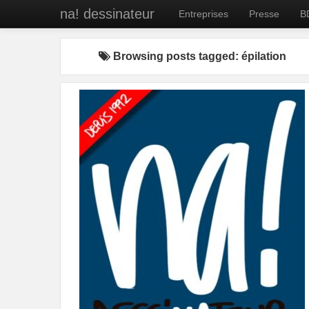
na! dessinateur
Entreprises
Presse
B
Browsing posts tagged: épilation