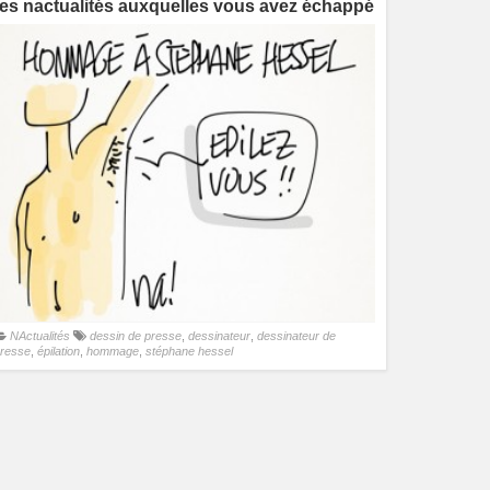
les nactualités auxquelles vous avez échappé
NActualités
dessin de presse
,
dessinateur
,
dessinateur de
resse
,
épilation
,
hommage
,
stéphane hessel