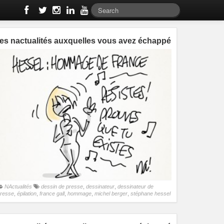
les nactualités auxquelles vous avez échappé
NActualités
dessin de presse
,
dessinateur
,
dessinateur de
resse
,
épilation
,
france gall
,
hommage
,
michel berger
,
stéphane hessel