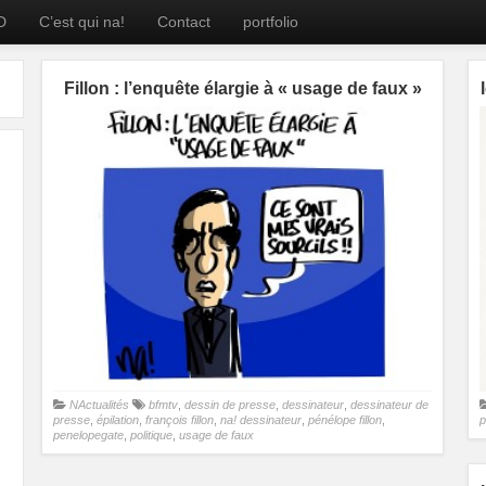
D
C’est qui na!
Contact
portfolio
Fillon : l’enquête élargie à « usage de faux »
NActualités
bfmtv
,
dessin de presse
,
dessinateur
,
dessinateur de
presse
,
épilation
,
françois fillon
,
na! dessinateur
,
pénélope fillon
,
p
penelopegate
,
politique
,
usage de faux