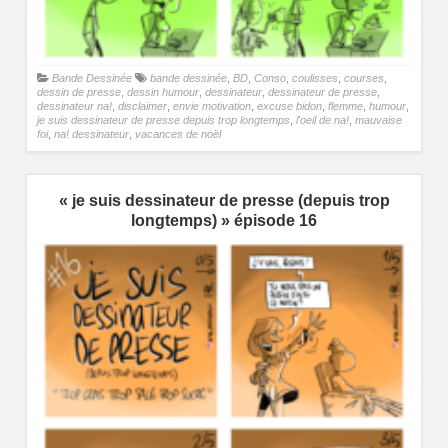
Bande Dessinée
bande dessinée
,
BD
,
Conso
,
coulisses
,
courses
,
dessin de presse
,
dessin humour
,
dessinateur
,
dessinateur de presse
,
dessinateur na!
,
disclaimer
,
envie motivation
,
excuse bidon
,
flemme
,
humour
,
je suis dessinateur de presse depuis trop longtemps
,
l'oeil de na!
,
mauvaise
foi
,
na! dessinateur
,
vacances de noël
« je suis dessinateur de presse (depuis trop
longtemps) » épisode 16