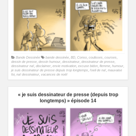
Bande Dessinée
bande dessinée
,
BD
,
Conso
,
coulisses
,
courses
,
dessin de presse
,
dessin humour
,
dessinateur
,
dessinateur de presse
,
dessinateur na!
,
disclaimer
,
envie motivation
,
excuse bidon
,
flemme
,
humour
,
je suis dessinateur de presse depuis trop longtemps
,
l'oeil de na!
,
mauvaise
foi
,
na! dessinateur
,
vacances de noël
« je suis dessinateur de presse (depuis trop
longtemps) » épisode 14