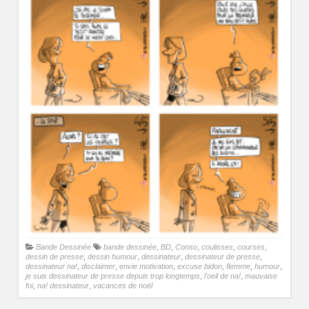
Bande Dessinée
bande dessinée
,
BD
,
Conso
,
coulisses
,
courses
,
dessin de presse
,
dessin humour
,
dessinateur
,
dessinateur de presse
,
dessinateur na!
,
disclaimer
,
envie motivation
,
excuse bidon
,
flemme
,
humour
,
je suis dessinateur de presse depuis trop longtemps
,
l'oeil de na!
,
mauvaise
foi
,
na! dessinateur
,
vacances de noël