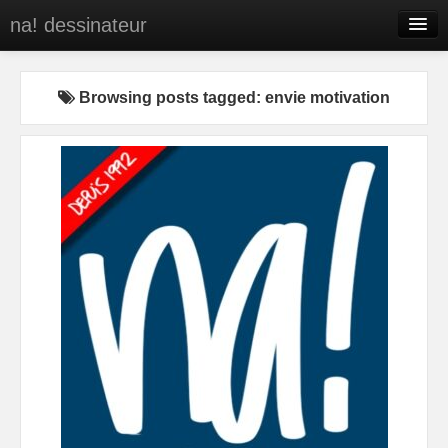
na! dessinateur
Entreprises
Browsing posts tagged: envie motivation
Presse
BD
C’est qui na!
Contact
portfolio