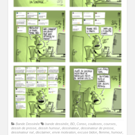
Bande Dessinée
bande dessinée
,
BD
,
Conso
,
coulisses
,
courses
,
dessin de presse
,
dessin humour
,
dessinateur
,
dessinateur de presse
,
dessinateur na!
,
disclaimer
,
envie motivation
,
excuse bidon
,
flemme
,
humour
,