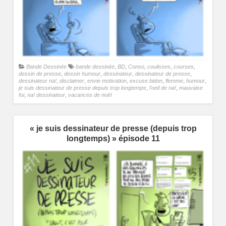
Bande Dessinée
bande dessinée
,
BD
,
Conso
,
coulisses
,
courses
,
dessin de presse
,
dessin humour
,
dessinateur
,
dessinateur de presse
,
dessinateur na!
,
disclaimer
,
envie motivation
,
excuse bidon
,
flemme
,
humour
,
je suis dessinateur de presse depuis trop longtemps
,
l'oeil de na!
,
mauvaise
foi
,
na! dessinateur
,
vacances de noël
« je suis dessinateur de presse (depuis trop
longtemps) » épisode 11