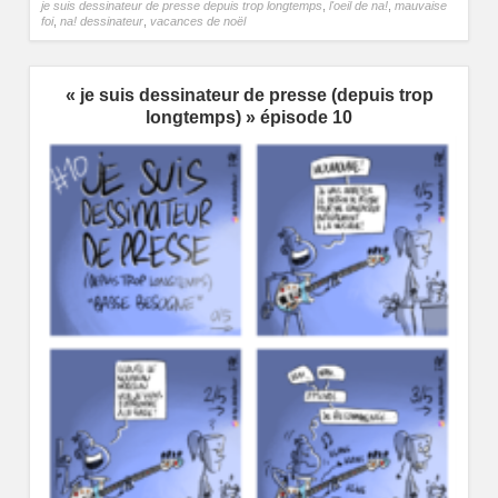
je suis dessinateur de presse depuis trop longtemps
,
l'oeil de na!
,
mauvaise
foi
,
na! dessinateur
,
vacances de noël
« je suis dessinateur de presse (depuis trop
longtemps) » épisode 10