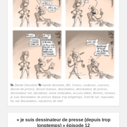
Bande Dessinée
bande dessinée
,
BD
,
Conso
,
coulisses
,
courses
,
dessin de presse
,
dessin humour
,
dessinateur
,
dessinateur de presse
,
dessinateur na!
,
disclaimer
,
envie motivation
,
excuse bidon
,
flemme
,
humour
,
je suis dessinateur de presse depuis trop longtemps
,
l'oeil de na!
,
mauvaise
foi
,
na! dessinateur
,
vacances de noël
« je suis dessinateur de presse (depuis trop
longtemps) » épisode 12