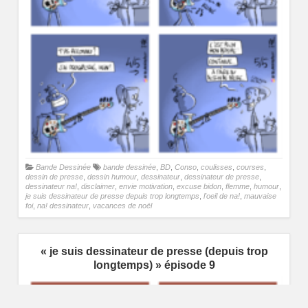
Bande Dessinée
bande dessinée
,
BD
,
Conso
,
coulisses
,
courses
,
dessin de presse
,
dessin humour
,
dessinateur
,
dessinateur de presse
,
dessinateur na!
,
disclaimer
,
envie motivation
,
excuse bidon
,
flemme
,
humour
,
je suis dessinateur de presse depuis trop longtemps
,
l'oeil de na!
,
mauvaise
foi
,
na! dessinateur
,
vacances de noël
« je suis dessinateur de presse (depuis trop
longtemps) » épisode 9