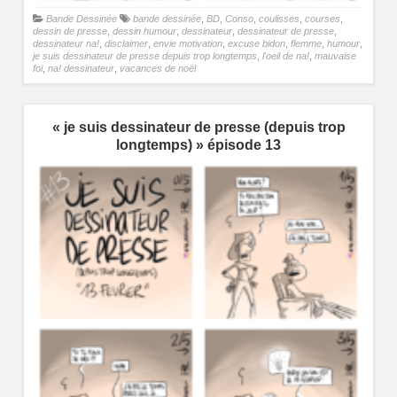
Bande Dessinée
bande dessinée
,
BD
,
Conso
,
coulisses
,
courses
,
dessin de presse
,
dessin humour
,
dessinateur
,
dessinateur de presse
,
dessinateur na!
,
disclaimer
,
envie motivation
,
excuse bidon
,
flemme
,
humour
,
je suis dessinateur de presse depuis trop longtemps
,
l'oeil de na!
,
mauvaise
foi
,
na! dessinateur
,
vacances de noël
« je suis dessinateur de presse (depuis trop
longtemps) » épisode 13