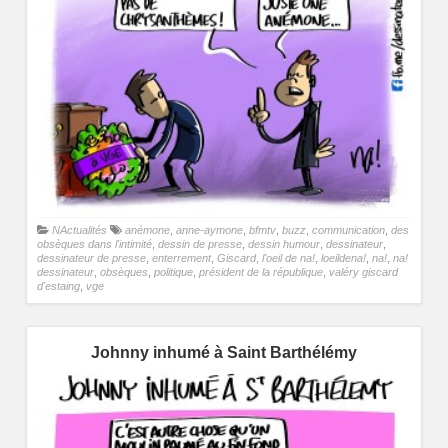
NActualités
anémone
,
anne-aymone
,
bfmtv
,
buzz
,
communication
,
des
obsèques dans l'intimité
,
dessin de presse
,
dessin humour
,
dessinateur
,
dessinateur de presse
,
enterrement
,
Giscard
,
l'oeil de na!
,
loeildena!
,
na!
,
na!
dessinateur
,
obsèques
,
politique
,
président de la république
,
valéry giscard
d'estaing
,
vge
Johnny inhumé à Saint Barthélémy