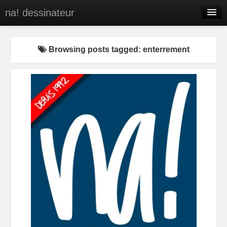
na! dessinateur
Entreprises
Browsing posts tagged: enterrement
Presse
BD
C’est qui na!
Contact
portfolio