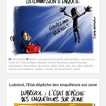
NActualités
bfmtv
,
commission d'enquête parlementaire
,
coronavirus
,
covid-19
,
crise sanitaire
,
députés
,
dessin de presse
,
dessin humour
,
dessinateur
,
dessinateur de presse
,
didier raoult
,
dieu
,
égo
,
élite
,
enquête
,
l'oeil de na!
,
loeildena!
,
médias
,
messie
,
na! dessinateur
,
santé
Lubrizol, l’Etat dépêche des enquêteurs sur zone