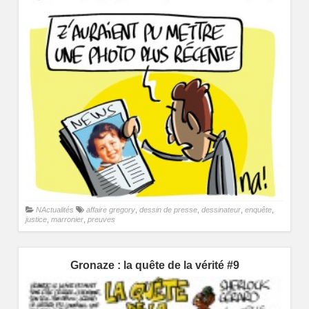
NActualités
affaire gregory
,
dessin de presse
,
dessinateur
,
enquête
,
justice
,
marronier
,
preuves
Gronaze : la quête de la vérité #9