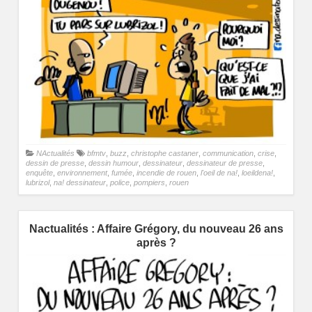
NActualités
bfmtv
,
buzz
,
christophe castaner
,
communication
,
crise
,
dessin de presse
,
dessin humour
,
dessinateur
,
dessinateur de presse
,
enquête
,
environnement
,
fumée
,
incendie de rouen
,
l'oeil de na!
,
loeildena!
,
lubrizol
,
na! dessinateur
,
police
,
pompiers
,
rouen
Nactualités : Affaire Grégory, du nouveau 26 ans
après ?