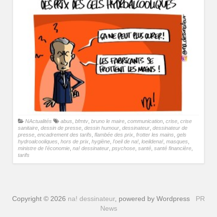
NActualités
abus
,
bfmtv
,
bruno le maire
,
communication
,
crise
,
crise
sanitaire
,
dessin de presse
,
dessin humour
,
dessinateur
,
dessinateur de
presse
,
encadrement des tarifs
,
flambée des prix
,
frotter les mains
,
gels
hydroalcooliques
,
hors de prix
,
hygiène
,
l'oeil de na!
,
loeildena!
,
masques
,
ministre de l'économie
,
na! dessinateur
,
psychose
,
santé
,
santé financière
,
tarifs
Copyright © 2026
na! dessinateur
, powered by Wordpress
PR
News