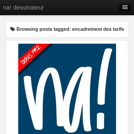
na! dessinateur
Entreprises
Browsing posts tagged: encadrement des tarifs
Presse
BD
C’est qui na!
Contact
portfolio