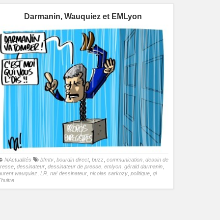
Darmanin, Wauquiez et EMLyon
NActualités
bfmtv
,
bourdin direct
,
buzz
,
communication
,
dessin de
resse
,
dessinateur
,
dessinateur de presse
,
emlyon
,
gérald darmanin
,
aurent wauquiez
,
LR
,
na! dessinateur
,
nicolas sarkozy
,
politique
,
qi
'huitre