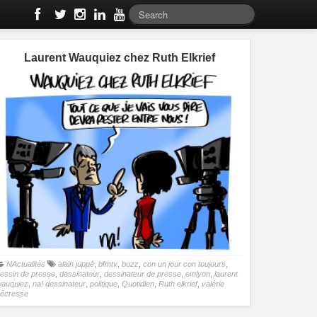
Laurent Wauquiez chez Ruth Elkrief
NActualités
alain juppé
,
bfmtv
,
buzz
,
con un jour con toujours
,
essin de presse
,
dessinateur
,
dessinateur de presse
,
emlyon
,
laurent
auquiez
,
na! dessinateur
,
politique
,
Quotidien
,
Ruth elkrief
,
valérie
écresse