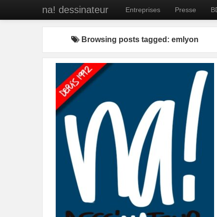
na! dessinateur
Entreprises
Presse
B
Browsing posts tagged: emlyon