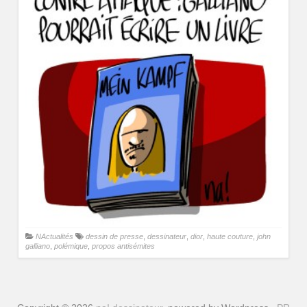
NActualités
dessin de presse
,
dessinateur
,
dior
,
haute couture
,
john
galliano
,
polémique
,
propos antisémites