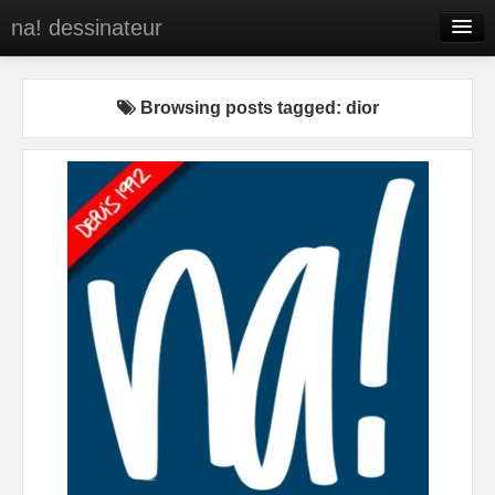
na! dessinateur
Entreprises
Browsing posts tagged: dior
Presse
BD
C’est qui na!
Contact
portfolio