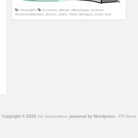
NActualités
accariens
,
allergie
,
allergologue
,
atchoum
,
désinsensibilisation
,
docteur
,
polen
,
rhinite allergique
,
santé
,
ump
Copyright © 2026
na! dessinateur
, powered by Wordpress
PR News