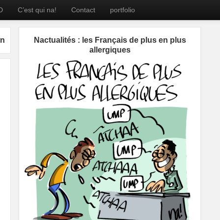
D
C’est qui na!
Contact
portfolio
on
Nactualités : les Français de plus en plus
allergiques