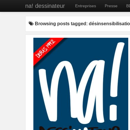
na! dessinateur
Entreprises
Presse
B
Browsing posts tagged: désinsensibilisati