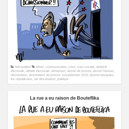
NActualités
bfmtv
,
communication
,
crise
,
crise sociale
,
débâcle
électorale
,
défaite électorale
,
démission
,
dessin de presse
,
dessin humour
,
dessinateur
,
dessinateur de presse
,
européennes 2019
,
laurent wauquiez
,
les républicains
,
na! dessinateur
,
politique
La rue a eu raison de Bouteflika