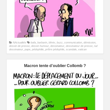
NActualités
bafa
,
barbarin
,
bfmtv
,
buzz
,
communication
,
démission
,
dessin de presse
,
dessin humour
,
dessinateur
,
dessinateur de presse
,
na!
dessinateur
,
pape
,
pédophilie
,
prêtre pédophile
,
scandale
,
vatican
Macron tente d’oublier Collomb ?