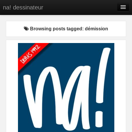
na! dessinateur
Entreprises
Browsing posts tagged: démission
Presse
BD
C’est qui na!
Contact
portfolio