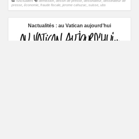
NActualités
démission
,
dessin de presse
,
dessinateur
,
dessinateur de
presse
,
économie
,
fraude fiscale
,
jerome cahuzac
,
suisse
,
ubs
Nactualités : au Vatican aujourd’hui
NActualités
bataille navale
,
benoit 16
,
démission
,
dessin de presse
,
dessinateur
,
dessinateur de presse
,
pape
,
vatican