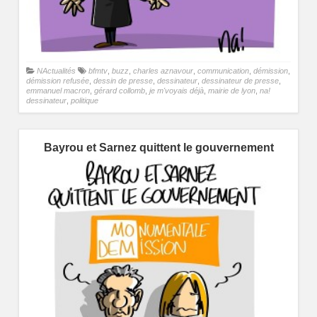
NActualités
bfmtv
,
buzz
,
charles aznavour
,
communication
,
démission
,
démission refusée
,
dessin de presse
,
dessinateur
,
dessinateur de presse
,
emmanuel macron
,
gérard collomb
,
je m'voyais déjà
,
mairie de lyon
,
na!
dessinateur
,
politique
Bayrou et Sarnez quittent le gouvernement