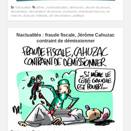
NActualités
bfmtv
,
communication
,
démission
,
dessin de presse
,
dessinateur
,
dessinateur de presse
,
économie
,
emmanuel macron
,
en
marche
,
françois hollande
,
na! dessinateur
,
politique
Nactualités : fraude fiscale, Jérôme Cahuzac
contraint de démissionner