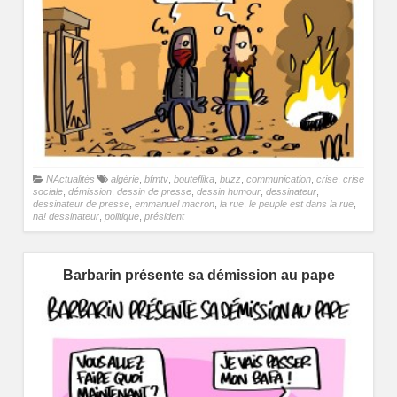
NActualités
algérie
,
bfmtv
,
bouteflika
,
buzz
,
communication
,
crise
,
crise
sociale
,
démission
,
dessin de presse
,
dessin humour
,
dessinateur
,
dessinateur de presse
,
emmanuel macron
,
la rue
,
le peuple est dans la rue
,
na! dessinateur
,
politique
,
président
Barbarin présente sa démission au pape