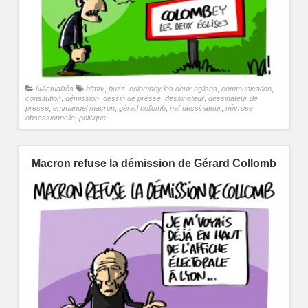
NActualités
bfmtv
,
buzz
,
colombey les deux eglises
,
communication
,
consitution
,
démission
,
dessin de presse
,
dessinateur
,
dessinateur de
presse
,
emmanuel macron
,
gérad collomb
,
na! dessinateur
,
névrose
obsessionnelle
,
politique
Macron refuse la démission de Gérard Collomb