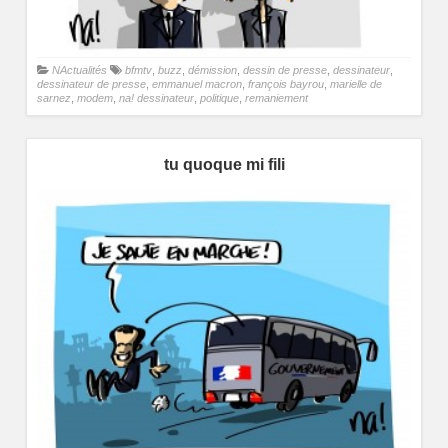
NActualités
bfmtv
,
buzz
,
démission
,
dessin de presse
,
dessinateur
,
dessinateur de presse
,
emmanuel macron
,
françois bayrou
,
marielle de
sarnez
,
modem
,
na! dessinateur
,
politique
,
remaniement
tu quoque mi fili