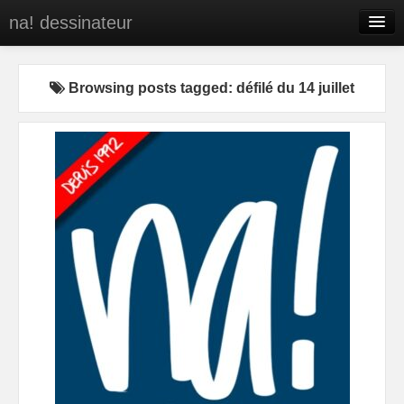
na! dessinateur
Entreprises
Browsing posts tagged: défilé du 14 juillet
Presse
BD
C’est qui na!
Contact
portfolio