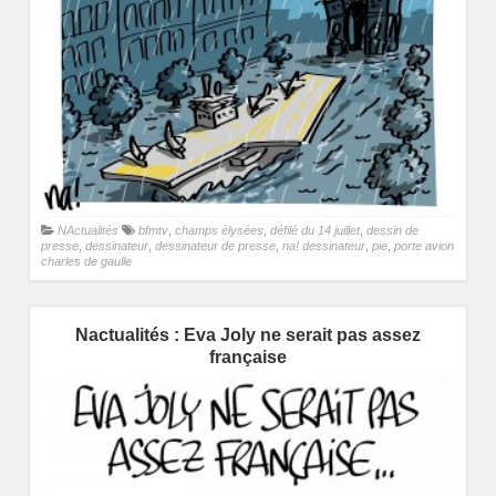
NActualités
bfmtv
,
champs élysées
,
défilé du 14 juillet
,
dessin de
presse
,
dessinateur
,
dessinateur de presse
,
na! dessinateur
,
pie
,
porte avion
charles de gaulle
Nactualités : Eva Joly ne serait pas assez
française