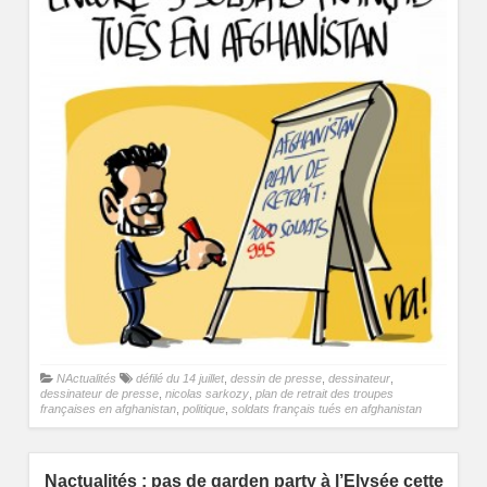
NActualités
défilé du 14 juillet
,
dessin de presse
,
dessinateur
,
dessinateur de presse
,
nicolas sarkozy
,
plan de retrait des troupes
françaises en afghanistan
,
politique
,
soldats français tués en afghanistan
Nactualités : pas de garden party à l’Elysée cette