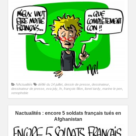
NActualités
défilé du 14 juillet
,
dessin de presse
,
dessinateur
,
dessinateur de presse
,
eva joly
,
fn
,
françois fillon
,
lionel tardy
,
marine le pen
,
xenophobie
Nactualités : encore 5 soldats français tués en
Afghanistan