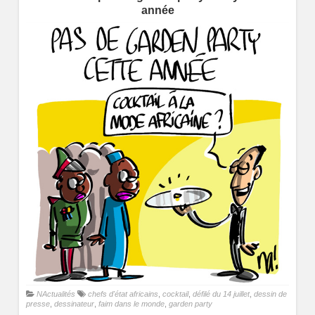
année
NActualités
chefs d'état africains
,
cocktail
,
défilé du 14 juillet
,
dessin de
presse
,
dessinateur
,
faim dans le monde
,
garden party