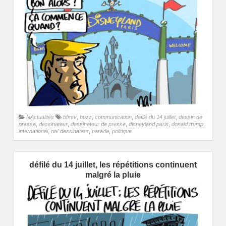
NActualités
bfmtv
,
buzz
,
communication
,
défilé du 14 juillet
,
dessin de
presse
,
dessinateur
,
dessinateur de presse
,
disneyland paris
,
donald trump
,
international
,
na! dessinateur
,
parade
,
politique
défilé du 14 juillet, les répétitions continuent
malgré la pluie