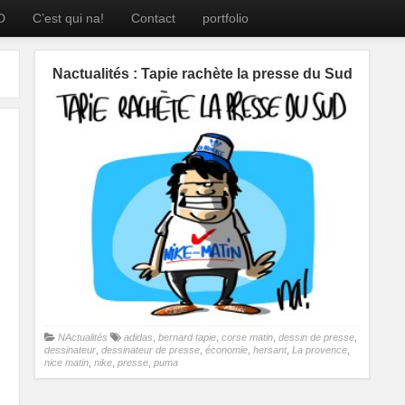
D
C’est qui na!
Contact
portfolio
Nactualités : Tapie rachète la presse du Sud
NActualités
adidas
,
bernard tapie
,
corse matin
,
dessin de presse
,
dessinateur
,
dessinateur de presse
,
économie
,
hersant
,
La provence
,
nice matin
,
nike
,
presse
,
puma