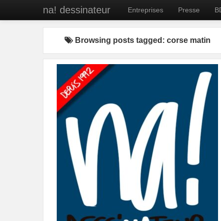
na! dessinateur
Entreprises
Presse
B
Browsing posts tagged: corse matin