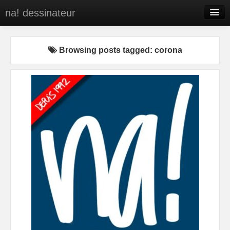
na! dessinateur
Entreprises
Browsing posts tagged: corona
Presse
BD
C’est qui na!
Contact
portfolio